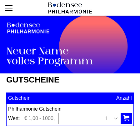
GUTSCHEINE
Gutschein
Anzahl
Philharmonie Gutschein
in den W
Wert:
1